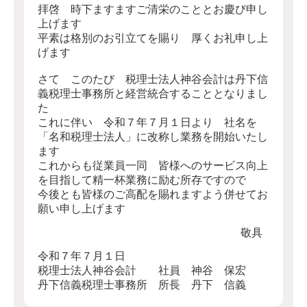
拝啓 時下ますますご清栄のこととお慶び申し
上げます
平素は格別のお引立てを賜り 厚くお礼申し上
げます
さて このたび 税理士法人神谷会計は丹下信
義税理士事務所と経営統合することとなりまし
た
これに伴い 令和７年７月１日より 社名を
「名和税理士法人」に改称し業務を開始いたし
ます
これからも従業員一同 皆様へのサービス向上
を目指して精一杯業務に励む所存ですので
今後とも皆様のご高配を賜れますよう併せてお
願い申し上げます
敬具
令和７年７月１日
税理士法人神谷会計 社員 神谷 保宏
丹下信義税理士事務所 所長 丹下 信義